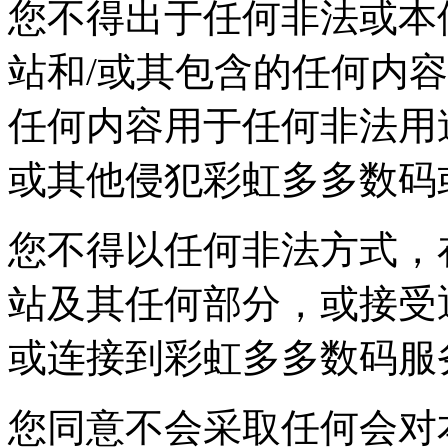
您不得出于任何非法或本
站和/或其包含的任何内
任何内容用于任何非法用
或其他侵犯彩虹多多数码
您不得以任何非法方式，
站及其任何部分，或接受
或连接到彩虹多多数码服
您同意不会采取任何会对