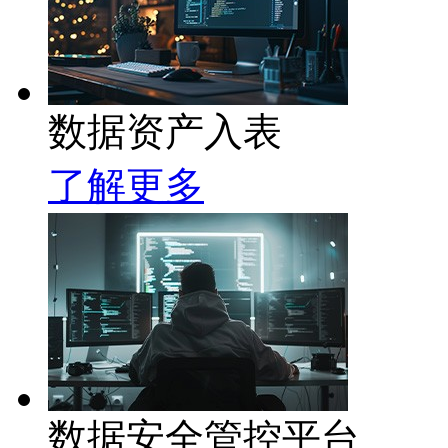
数据资产入表
了解更多
数据安全管控平台