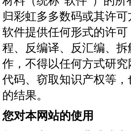
材料（统称“软件”）的
归彩虹多多数码或其许可
软件提供任何形式的许可
程、反编译、反汇编、拆
作，不得以任何方式研究
代码、窃取知识产权等，
的结果。
您对本网站的使用