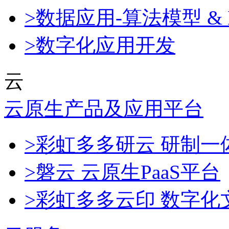
>数据应用-算法模型 & 
>数字化应用开发
云
云原生产品及应用平台
>彩虹多多研云 研制
>磐云 云原生PaaS平台
>彩虹多多云印 数字化