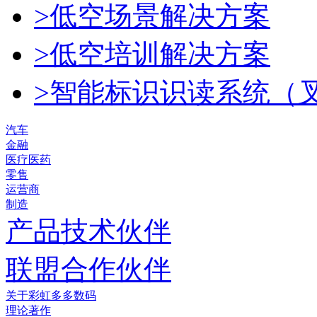
>低空场景解决方案
>低空培训解决方案
>智能标识识读系统（
汽车
金融
医疗医药
零售
运营商
制造
产品技术伙伴
联盟合作伙伴
关于彩虹多多数码
理论著作