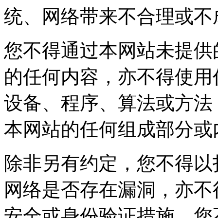
统、网络带来不合理或不
您不得通过本网站未提供
的任何内容，亦不得使用
设备、程序、算法或方法
本网站的任何组成部分或
除非另有约定，您不得以
网络是否存在漏洞，亦不
安全或身份验证措施。您