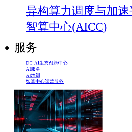
异构算力调度与加速
智算中心(AICC)
服务
DC·AI生态创新中心
AI服务
AI培训
智算中心运营服务