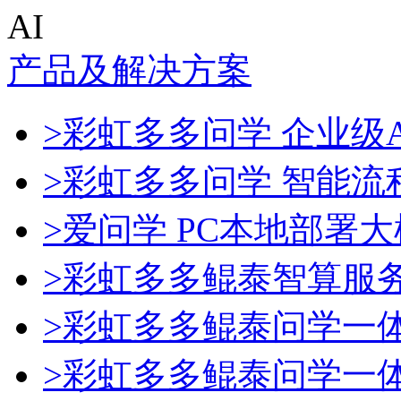
AI
产品及解决方案
>彩虹多多问学 企业级A
>彩虹多多问学 智能流
>爱问学 PC本地部署
>彩虹多多鲲泰智算服
>彩虹多多鲲泰问学一
>彩虹多多鲲泰问学一体机