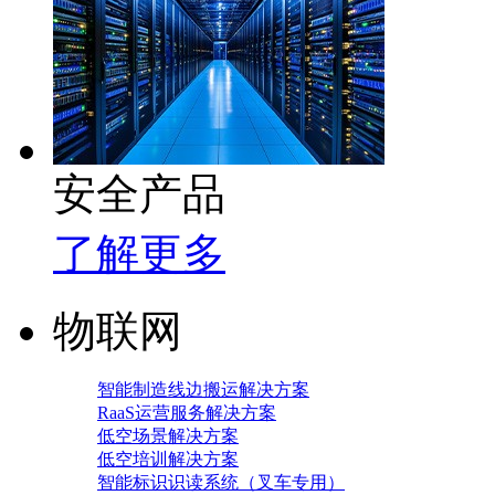
安全产品
了解更多
物联网
智能制造线边搬运解决方案
RaaS运营服务解决方案
低空场景解决方案
低空培训解决方案
智能标识识读系统（叉车专用）