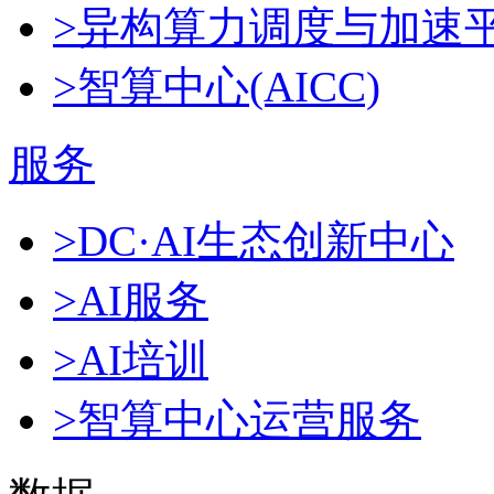
>异构算力调度与加速
>智算中心(AICC)
服务
>DC·AI生态创新中心
>AI服务
>AI培训
>智算中心运营服务