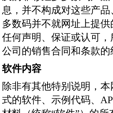
息，并不构成对这些产品
多数码并不就网址上提供
任何声明、保证或认可，
公司的销售合同和条款的
软件内容
除非有其他特别说明，本
式的软件、示例代码、AP